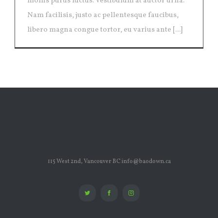
mollis purus luctus. Vestibulum at auctor urna.
Nam facilisis, justo ac pellentesque faucibus,
libero magna congue tortor, eu varius ante [...]
115 West 2nd, Vancouver BC info@baodown.ca
Twitter
Facebook
Instagram