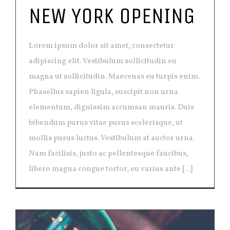
NEW YORK OPENING
Lorem ipsum dolor sit amet, consectetur
adipiscing elit. Vestibulum sollicitudin eu
magna ut sollicitudin. Maecenas eu turpis enim.
Phasellus sapien ligula, suscipit non urna
elementum, dignissim accumsan mauris. Duis
bibendum purus vitae purus scelerisque, ut
mollis purus luctus. Vestibulum at auctor urna.
Nam facilisis, justo ac pellentesque faucibus,
libero magna congue tortor, eu varius ante [...]