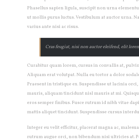
Phasellus sapien ligula, suscipit non urna element
ut mollis purus luctus. Vestibulum at auctor urna. N
varius ante nisi ac risus.
Cras feugiat, nisi non auctor eleifend, elit lore
Curabitur quam lorem, cursus in convallis at, pulvina
Aliquam erat volutpat. Nulla eu tortor a dolor soda
Praesent in tristique ex. Suspendisse ut lacinia orc
mauris, aliquam tincidunt nisl mauris at mi. Quisque 
eros semper finibus. Fusce rutrum id nibh vitae dapi
mattis aliquet tincidunt. Suspendisse cursus interdu
Integer eu velit efficitur, placerat magna ac, males
rutrum augue orci, non bibendum nisi ultricies at. 