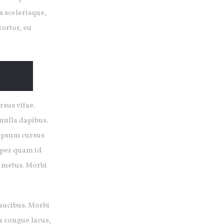
 scelerisque,
tortor, eu
rsus vitae.
nulla dapibus.
 ipsum cursus
emper quam id
t metus. Morbi
faucibus. Morbi
a congue lacus,