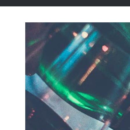
View
Larger
Image