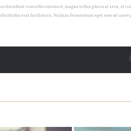
os tincidunt convallis euismod, magna tellus placerat arcu, et co
ollicitudin erat facilisis in. Nullam fermentum eget sem sit amet