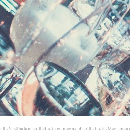
elit. Vestibulum sollicitudin eu magna ut sollicitudin. Maecenas 