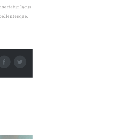
nsectetur lacus
 pellentesque.
Facebook
Twitter