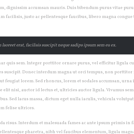
um, dignissim accumsan mauris. Duis bibendum purus vitae purus
am facilisis, justo ac pellentesque faucibus, libero magna congue 
m laoreet erat, facilisis suscipit neque sadips ipsum sem eu ex.
r quis sem. Integer porttitor ornare purus, vel efficitur ligula cu
les suscipit. Donec interdum magna ut orci tempus, non porttitor 
i, ut feugiat lorem. Sed rhoncus, lorem et sodales accumsan, urna
elit nisi, auctor id lectus et, ultricies auctor ligula. Vivamus s
bus. Sed lacus massa, dictum eget nulla iaculis, vehicula volutpa
m felise ultrices.
uada risus. Interdum et malesuada fames ac ante ipsum primis in 
Pellentesque pharetra, nibh vel faucibus elementum, ligula magn