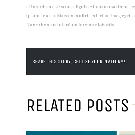
et interdum est purus a ligula. Aliquam maximus, er
ipsum ac arcu. Maecenas ultrices lectus risus, eget s
Nunc rhoncus interdum lorem ac lobortis.
.
SHARE THIS STORY, CHOOSE YOUR PLATFORM!
RELATED POSTS